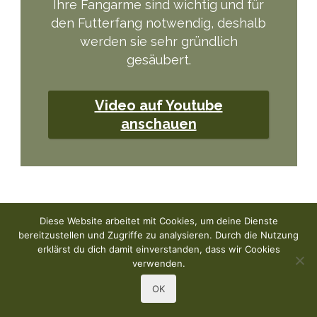
Ihre Fangarme sind wichtig und für
den Futterfang notwendig, deshalb
werden sie sehr gründlich
gesäubert.
Video auf Youtube
anschauen
Mantis Religiosa im
Diese Website arbeitet mit Cookies, um deine Dienste
bereitzustellen und Zugriffe zu analysieren. Durch die Nutzung
Naturgarten
erklärst du dich damit einverstanden, dass wir Cookies
verwenden.
Es ist erst ein paar Jahre her, dass ich die
OK
erste Gottesanbeterin bei einem Foto-